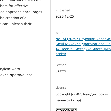
ers for effective
Published
ated approach encourages
2025-12-25
e creation of a
s can unleash their
Issue
No. 34 (2025): Науковий часопи
імені Михайла Драгоманова. Се
14: Теорія і методика мистецько
освіти
Section
вдієвського,
Статті
хайла Драгоманова
License
Copyright (c) 2025 Іван Дмитрович
Беценко (Автор)