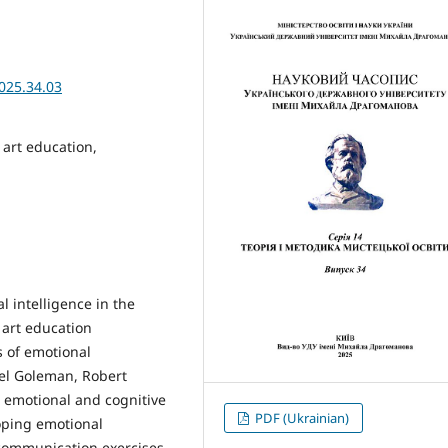
025.34.03
 art education,
l intelligence in the
 art education
s of emotional
iel Goleman, Robert
 emotional and cognitive
PDF (Ukrainian)
oping emotional
, communication exercises