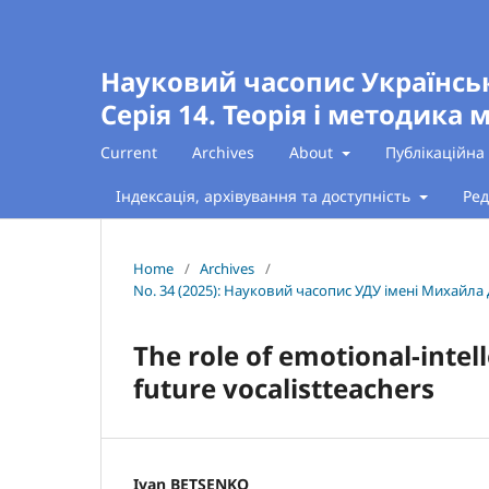
Науковий часопис Українсь
Серія 14. Теорія і методика 
Current
Archives
About
Публікаційна
Індексація, архівування та доступність
Ред
Home
/
Archives
/
No. 34 (2025): Науковий часопис УДУ імені Михайла 
The role of emotional-intel
future vocalistteachers
Ivan BETSENKO