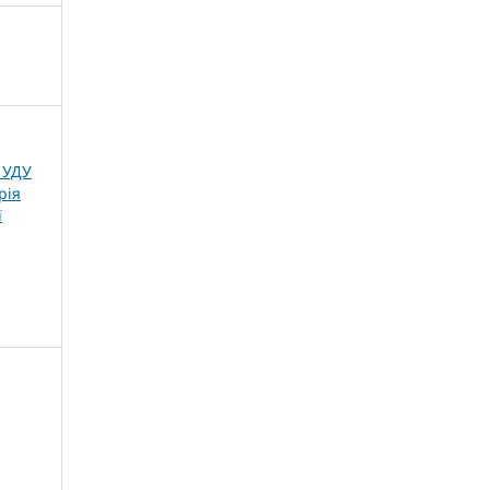
с УДУ
рія
ї