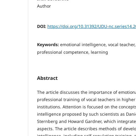
Author
DOI:
https://doi.org/10.31392/UDU-nc.series14.2
Keywords:
emotional intelligence, vocal teacher,
professional competence, learning
Abstract
The article discusses the importance of emotiona
professional training of vocal teachers in higher
institutions. Attention is focused on the concept
intelligence proposed by such scientists as Dan
Sternberg and Howard Gardner, which integrate
aspects. The article describes methods of devel
intelligence, including self-regulation training