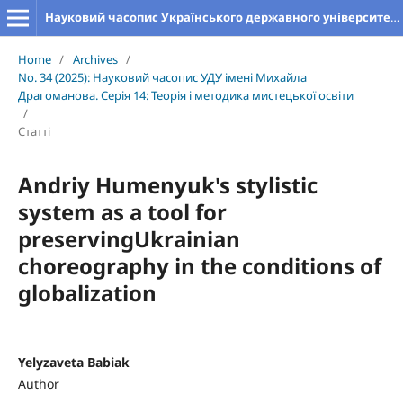
Науковий часопис Українського державного університету імені Михайла Драгоманова. Серія 14. Теорія і методика мистецької освіти
Home
/
Archives
/
No. 34 (2025): Науковий часопис УДУ імені Михайла
Драгоманова. Серія 14: Теорія і методика мистецької освіти
/
Статті
Andriy Humenyuk's stylistic
system as a tool for
preservingUkrainian
choreography in the conditions of
globalization
Yelyzaveta Babiak
Author