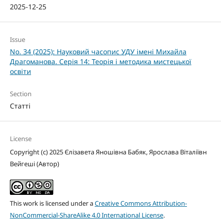
2025-12-25
Issue
No. 34 (2025): Науковий часопис УДУ імені Михайла
Драгоманова. Серія 14: Теорія і методика мистецької
освіти
Section
Статті
License
Copyright (c) 2025 Єлізавета Яношівна Бабяк, Ярослава Віталіївн
Вейгеші (Автор)
This work is licensed under a
Creative Commons Attribution-
NonCommercial-ShareAlike 4.0 International License
.