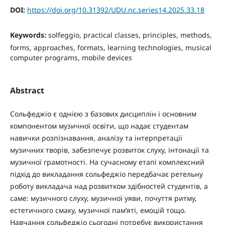
DOI:
https://doi.org/10.31392/UDU.nc.series14.2025.33.18
Keywords:
solfeggio, practical classes, principles, methods,
forms, approaches, formats, learning technologies, musical
computer programs, mobile devices
Abstract
Сольфеджіо є однією з базових дисциплін і основним
компонентом музичної освіти, що надає студентам
навички розпізнавання, аналізу та інтерпретації
музичних творів, забезпечує розвиток слуху, інтонації та
музичної грамотності. На сучасному етапі комплексний
підхід до викладання сольфеджіо передбачає ретельну
роботу викладача над розвитком здібностей студентів, а
саме: музичного слуху, музичної уяви, почуття ритму,
естетичного смаку, музичної пам’яті, емоцій тощо.
Навчання сольфеджіо сьогодні потребує використання