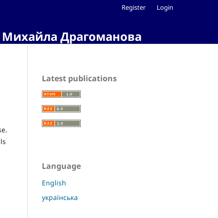
Register
Login
ні Михайла Драгоманова
Latest publications
se.
ls
Language
English
українська