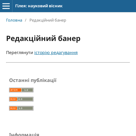
Гілея: науковий вісник
Головна
/
Редакційний банер
Редакційний банер
Переглянути
історію редагування
Останні публікації
Інформація